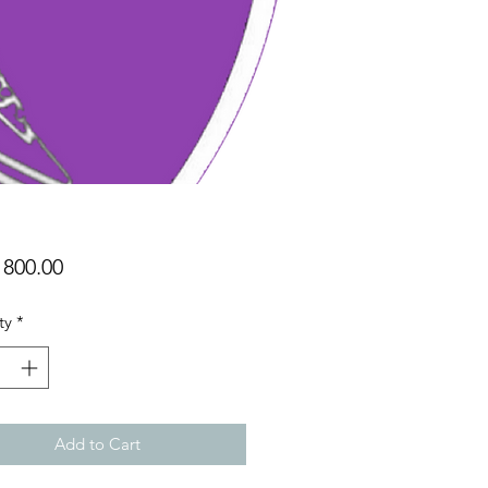
Price
800.00
ty
*
Add to Cart