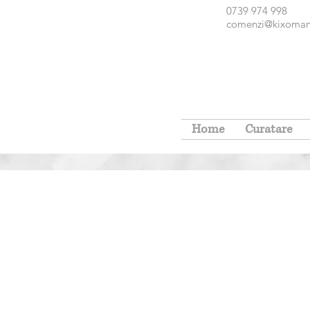
0739 974 998 Intrarea Tudo
comenzi@kixoman
Home
Curatare