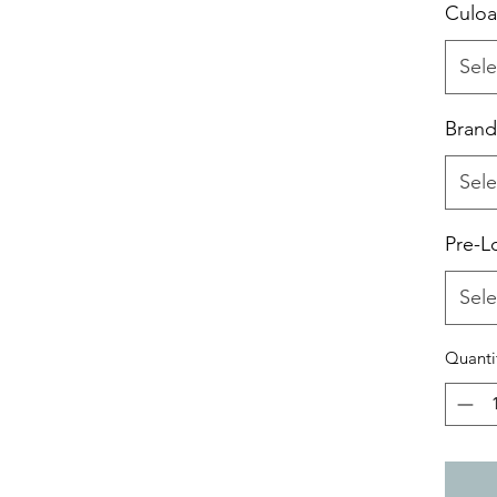
Culoa
Sele
Brand
Sele
Pre-L
Sele
Quanti