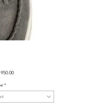
Price
950.00
me
*
ct