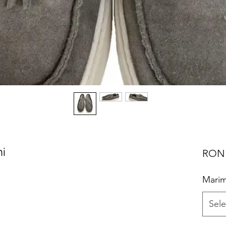
ni
RON 
Mari
Sele