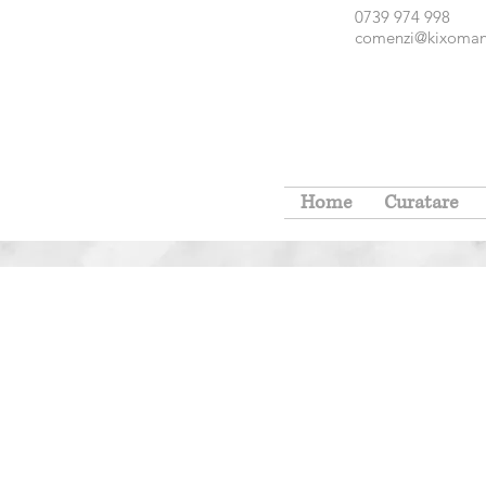
0739 974 998 Intrarea Tudo
comenzi@kixoman
Home
Curatare