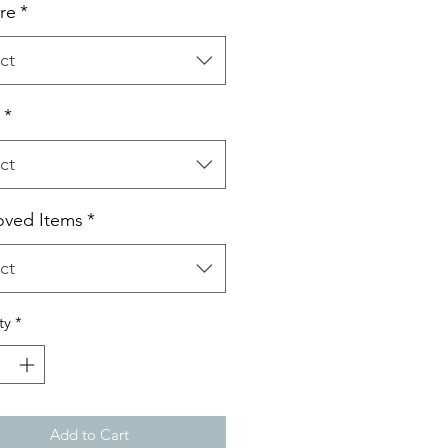
re
*
ct
*
ct
oved Items
*
ct
ty
*
Add to Cart