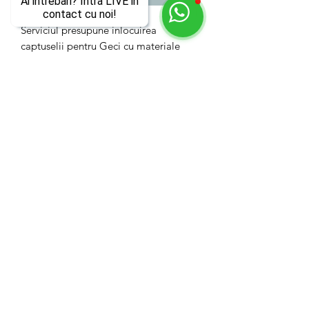
Ai intrebari? Intra LIVE in
contact cu noi!
Serviciul presupune inlocuirea
captuselii pentru Geci cu materiale
premium fabricate in Italia precum:
matase, in, bumbac 100%, piele, velur
etc.
POLITICA DE CONFIDENTIALITATE
@2026 by Kixomania
S.C BECMAR INDUSTRY S.R.L
J23/1153/2018
CUI
39034220
TERMENI & CONDITII
GDPR