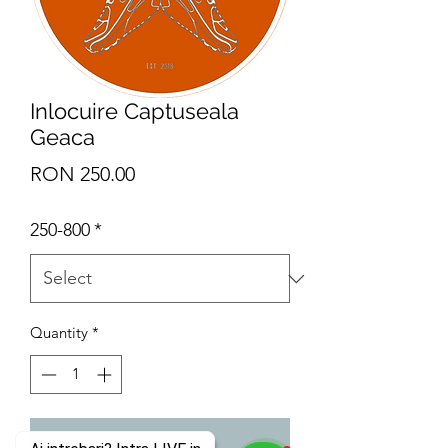
Inlocuire Captuseala
Geaca
Price
RON 250.00
250-800
*
Quantity
*
Add to Cart