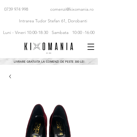
0739 974 998
comenzi@kixomania.ro
Intrarea Tudor Stefan 61, Dorobanti
Luni - Vineri 10:00-18:30
Sambata 10:00 -16:00
LIVRARE GRATUITA LA COMENZI DE PESTE 300 LEI