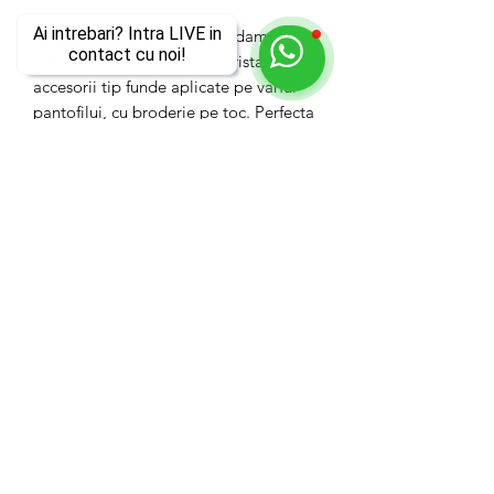
Ai intrebari? Intra LIVE in
DIVINE FOLLIE Pantofi toc dama,
contact cu noi!
piele suede Burgundy , cu cristale pe
accesorii tip funde aplicate pe varful
pantofilui, cu broderie pe toc. Perfecta
stare .
Marime: 38 EU
Autentificat
Material: 100% Leather
Made in France
Stare: Excelent
Pretul include TVA
Pretul de achizitie: 900 lei