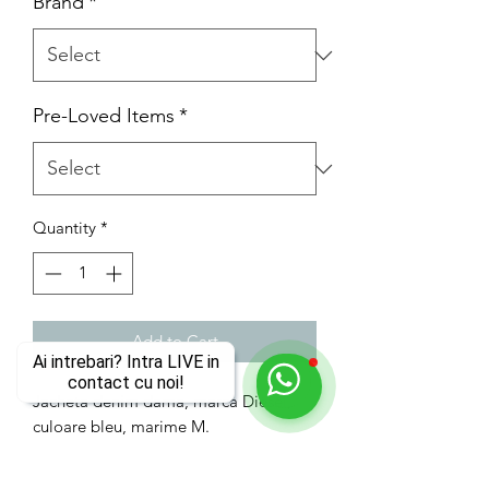
Brand
*
Pre-Loved Items
*
Quantity
*
Add to Cart
Ai intrebari? Intra LIVE in
contact cu noi!
Jacheta denim dama, marca Diesel,
culoare bleu, marime M.