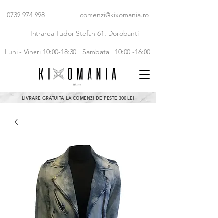
0739 974 998
comenzi@kixomania.ro
Intrarea Tudor Stefan 61, Dorobanti
Luni - Vineri 10:00-18:30
Sambata 10:00 -16:00
LIVRARE GRATUITA LA COMENZI DE PESTE 300 LEI